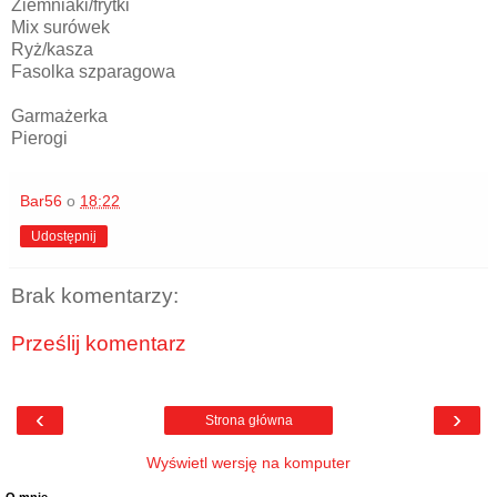
Ziemniaki/frytki
Mix surówek
Ryż/kasza
Fasolka szparagowa
Garmażerka
Pierogi
Bar56
o
18:22
Udostępnij
Brak komentarzy:
Prześlij komentarz
‹
›
Strona główna
Wyświetl wersję na komputer
O mnie