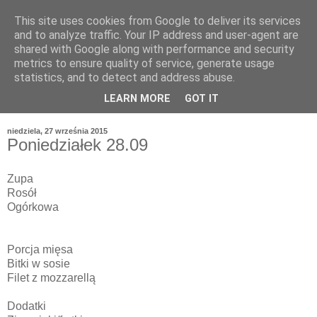
This site uses cookies from Google to deliver its services
and to analyze traffic. Your IP address and user-agent are
shared with Google along with performance and security
metrics to ensure quality of service, generate usage
statistics, and to detect and address abuse.
LEARN MORE
GOT IT
niedziela, 27 września 2015
Poniedziałek 28.09
Zupa
Rosół
Ogórkowa
Porcja mięsa
Bitki w sosie
Filet z mozzarellą
Dodatki