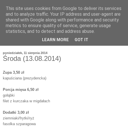
This site uses cookies from Google to deliver its services
and to analyze traffic. Your IP address and user-agent are
shared with Google along with performance and security
metrics to ensure quality of service, generate usage
statistics, and to detect and address abuse.
LEARN MORE
GOT IT
poniedziałek, 11 sierpnia 2014
Środa (13.08.2014)
Zupa 3,50 zł
kapuściana (prezydencka)
Porcja mięsa 6,50 zł
gołąbki
filet z kurczaka w migdałach
Dodatki 3,00 zł
ziemniaki/frytki/ryż
fasolka szparagowa