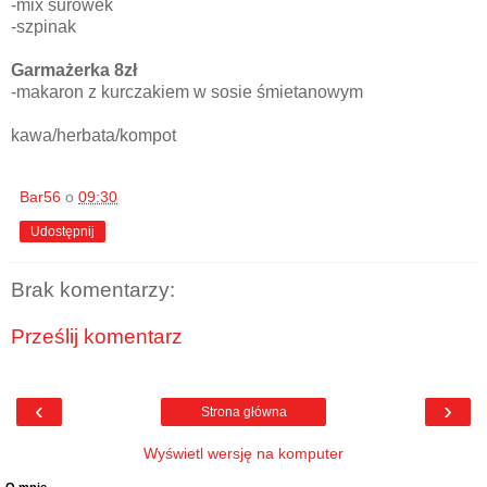
-mix surówek
-szpinak
Garmażerka 8zł
-makaron z kurczakiem w sosie śmietanowym
kawa/herbata/kompot
Bar56
o
09:30
Udostępnij
Brak komentarzy:
Prześlij komentarz
‹
›
Strona główna
Wyświetl wersję na komputer
O mnie