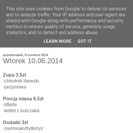
This site uses cookies from Google to deliver its services
and to analyze traffic. Your IP address and user-agent are
shared with Google along with performance and security
metrics to ensure quality of service, generate usage
statistics, and to detect and address abuse.
LEARN MORE
GOT IT
poniedziałek, 9 czerwca 2014
Wtorek 10.06.2014
Zupa 3,5zł
-chłodnik litewski
-jarzynowa
Porcja mięsa 6,5zł
-tiftelle
-kotlet z kurczaka
Dodatki 3zł
-ziemniaki/frytki/ryż