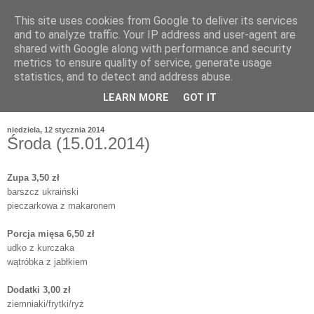
This site uses cookies from Google to deliver its services
and to analyze traffic. Your IP address and user-agent are
shared with Google along with performance and security
metrics to ensure quality of service, generate usage
statistics, and to detect and address abuse.
LEARN MORE
GOT IT
niedziela, 12 stycznia 2014
Środa (15.01.2014)
Zupa 3,50 zł
barszcz ukraiński
pieczarkowa z makaronem
Porcja mięsa 6,50 zł
udko z kurczaka
wątróbka z jabłkiem
Dodatki 3,00 zł
ziemniaki/frytki/ryż