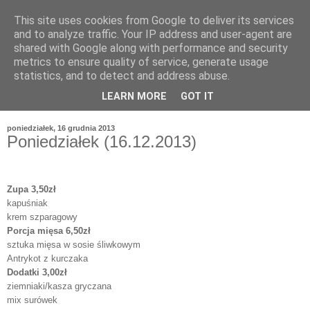
This site uses cookies from Google to deliver its services
and to analyze traffic. Your IP address and user-agent are
shared with Google along with performance and security
metrics to ensure quality of service, generate usage
statistics, and to detect and address abuse.
LEARN MORE
GOT IT
poniedziałek, 16 grudnia 2013
Poniedziałek (16.12.2013)
Zupa 3,50zł
kapuśniak
krem szparagowy
Porcja mięsa 6,50zł
sztuka mięsa w sosie śliwkowym
Antrykot z kurczaka
Dodatki 3,00zł
ziemniaki/kasza gryczana
mix surówek