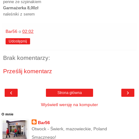
penne ze szpinakiem
Garmażerka 8,00zł
naleśniki z serem
Bar56
o
02:02
Udostępnij
Brak komentarzy:
Prześlij komentarz
‹
›
Strona główna
Wyświetl wersję na komputer
O mnie
Bar56
Otwock - Świerk, mazowieckie, Poland
Smacznego!