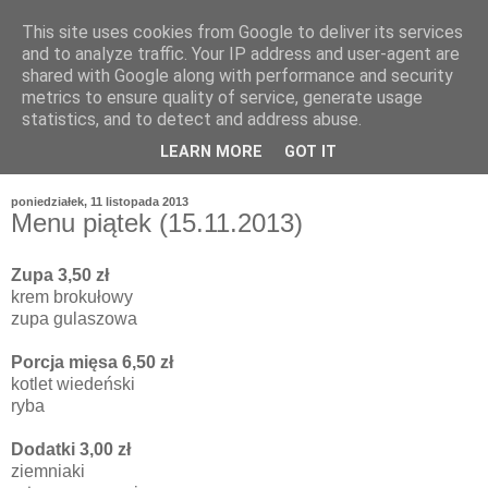
This site uses cookies from Google to deliver its services
and to analyze traffic. Your IP address and user-agent are
shared with Google along with performance and security
metrics to ensure quality of service, generate usage
statistics, and to detect and address abuse.
LEARN MORE
GOT IT
poniedziałek, 11 listopada 2013
Menu piątek (15.11.2013)
Zupa 3,50 zł
krem brokułowy
zupa gulaszowa
Porcja mięsa 6,50 zł
kotlet wiedeński
ryba
Dodatki 3,00 zł
ziemniaki