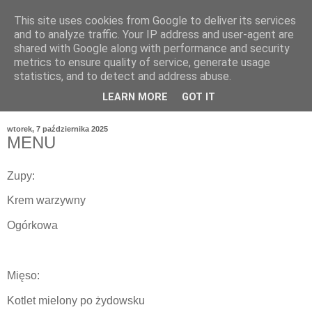
This site uses cookies from Google to deliver its services
and to analyze traffic. Your IP address and user-agent are
shared with Google along with performance and security
metrics to ensure quality of service, generate usage
statistics, and to detect and address abuse.
LEARN MORE
GOT IT
wtorek, 7 października 2025
MENU
Zupy:
Krem warzywny
Ogórkowa
Mięso:
Kotlet mielony po żydowsku