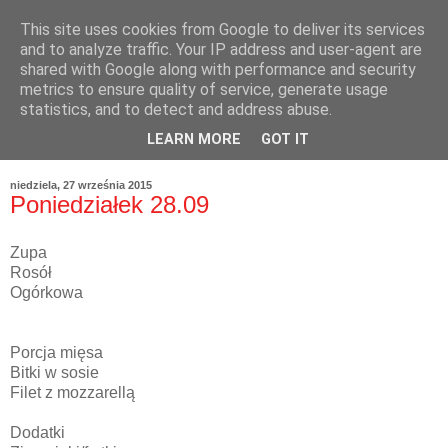
This site uses cookies from Google to deliver its services
and to analyze traffic. Your IP address and user-agent are
shared with Google along with performance and security
metrics to ensure quality of service, generate usage
statistics, and to detect and address abuse.
LEARN MORE
GOT IT
niedziela, 27 września 2015
Poniedziałek 28.09
Zupa
Rosół
Ogórkowa
Porcja mięsa
Bitki w sosie
Filet z mozzarellą
Dodatki