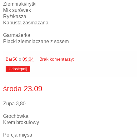
Ziemniaki/frytki
Mix surówek
Ryż/kasza
Kapusta zasmażana
Garmażerka
Placki ziemniaczane z sosem
Bar56
o
09:04
Brak komentarzy:
Udostępnij
środa 23.09
Zupa 3,80
Grochówka
Krem brokułowy
Porcja mięsa