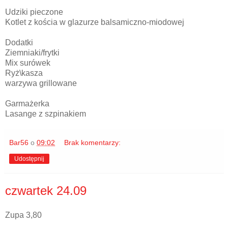
Udziki pieczone
Kotlet z kościa w glazurze balsamiczno-miodowej
Dodatki
Ziemniaki/frytki
Mix surówek
Ryż\kasza
warzywa grillowane
Garmażerka
Lasange z szpinakiem
Bar56
o
09:02
Brak komentarzy:
Udostępnij
czwartek 24.09
Zupa 3,80