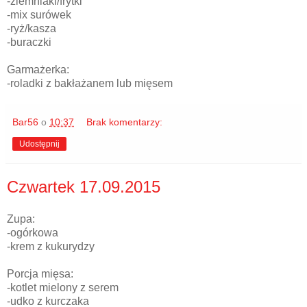
-ziemniaki/frytki
-mix surówek
-ryż/kasza
-buraczki
Garmażerka:
-roladki z bakłażanem lub mięsem
Bar56
o
10:37
Brak komentarzy:
Udostępnij
Czwartek 17.09.2015
Zupa:
-ogórkowa
-krem z kukurydzy
Porcja mięsa:
-kotlet mielony z serem
-udko z kurczaka