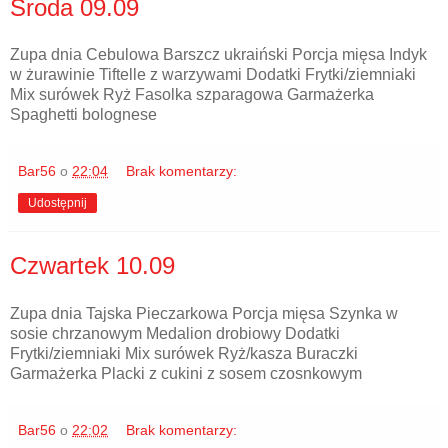
Środa 09.09
Zupa dnia Cebulowa Barszcz ukraiński Porcja mięsa Indyk
w żurawinie Tiftelle z warzywami Dodatki Frytki/ziemniaki
Mix surówek Ryż Fasolka szparagowa Garmażerka
Spaghetti bolognese
Bar56
o
22:04
Brak komentarzy:
Udostępnij
Czwartek 10.09
Zupa dnia Tajska Pieczarkowa Porcja mięsa Szynka w
sosie chrzanowym Medalion drobiowy Dodatki
Frytki/ziemniaki Mix surówek Ryż/kasza Buraczki
Garmażerka Placki z cukini z sosem czosnkowym
Bar56
o
22:02
Brak komentarzy: