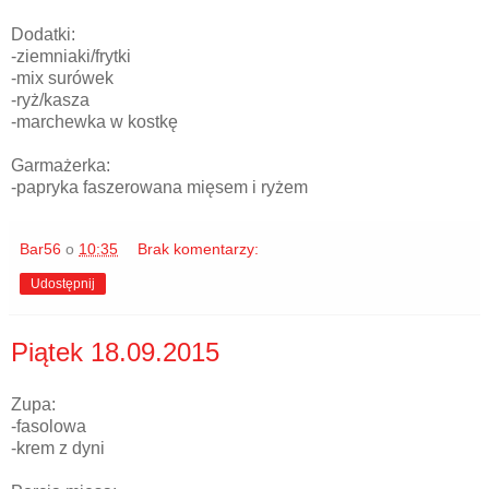
Dodatki:
-ziemniaki/frytki
-mix surówek
-ryż/kasza
-marchewka w kostkę
Garmażerka:
-papryka faszerowana mięsem i ryżem
Bar56
o
10:35
Brak komentarzy:
Udostępnij
Piątek 18.09.2015
Zupa:
-fasolowa
-krem z dyni