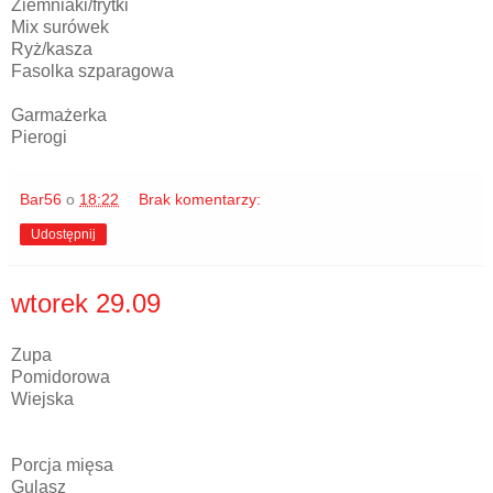
Ziemniaki/frytki
Mix surówek
Ryż/kasza
Fasolka szparagowa
Garmażerka
Pierogi
Bar56
o
18:22
Brak komentarzy:
Udostępnij
wtorek 29.09
Zupa
Pomidorowa
Wiejska
Porcja mięsa
Gulasz