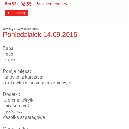
Bar56
o
08:58
Brak komentarzy:
Udostępnij
piątek, 11 września 2015
Poniedziałek 14.09.2015
Zupa:
-rosół
-żurek
Porcja mięsa:
-antrykot z kurczaka
-karkówka w sosie pieczeniowym
Dodatki:
-ziemniaki/frytki
-mix surówek
-ryż/kasza
-fasolka szparagowa
Garmażerka: