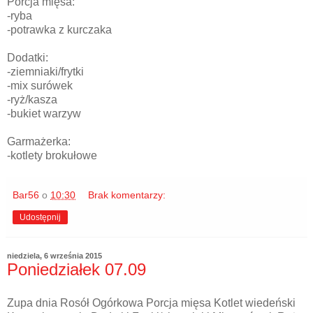
Porcja mięsa:
-ryba
-potrawka z kurczaka
Dodatki:
-ziemniaki/frytki
-mix surówek
-ryż/kasza
-bukiet warzyw
Garmażerka:
-kotlety brokułowe
Bar56
o
10:30
Brak komentarzy:
Udostępnij
niedziela, 6 września 2015
Poniedziałek 07.09
Zupa dnia Rosół Ogórkowa Porcja mięsa Kotlet wiedeński