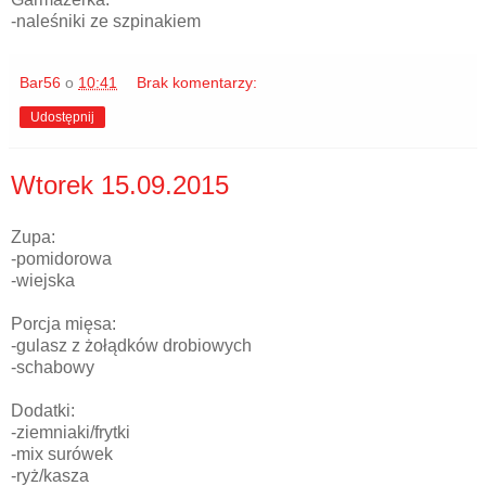
-naleśniki ze szpinakiem
Bar56
o
10:41
Brak komentarzy:
Udostępnij
Wtorek 15.09.2015
Zupa:
-pomidorowa
-wiejska
Porcja mięsa:
-gulasz z żołądków drobiowych
-schabowy
Dodatki:
-ziemniaki/frytki
-mix surówek
-ryż/kasza