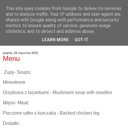
This site uses cookies from Google to deliver its services
and to analyze traffic. Your IP address and user-agent are
shared with Google along with performance and security
metrics to ensure quality of service, generate usage
statistics, and to detect and address abuse.
LEARN MORE
GOT IT
piątek, 29 stycznia 2021
Menu
Zupy- Soups:
Minestrone
Grzybowa z łazankami - Mushroom soup with noodles
Mięso- Meat:
Pieczone udko z kurczaka - Backed chicken leg
Dodatki: