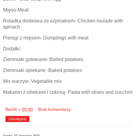
Mięso-Meat:
Roladka drobiowa ze szpinakiem- Chicken roulade with
spinach
Pierogi z mięsem- Dumplings with meat
Dodatki:
Ziemniaki gotowane- Boiled potatoes
Ziemniaki opiekane -Baked potatoes
Mix warzyw- Vegetable mix
Makaron z oliwkami i cukinią- Pasta with olives and zucchini
Bar56
o
09:00
Brak komentarzy:
Udostępnij
środa, 27 stycznia 2021