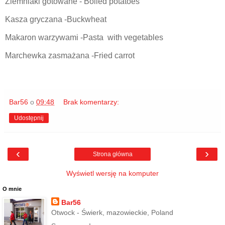
Ziemniaki gotowane - Boiled potatoes
Kasza gryczana -Buckwheat
Makaron warzywami -Pasta with vegetables
Marchewka zasmażana -Fried carrot
Bar56
o
09:48
Brak komentarzy:
Udostępnij
‹
›
Strona główna
Wyświetl wersję na komputer
O mnie
Bar56
Otwock - Świerk, mazowieckie, Poland