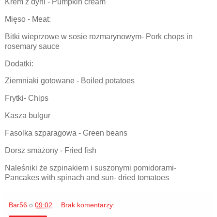
Krem z dyni - Pumpkin cream
Mięso - Meat:
Bitki wieprzowe w sosie rozmarynowym- Pork chops in
rosemary sauce
Dodatki:
Ziemniaki gotowane - Boiled potatoes
Frytki- Chips
Kasza bulgur
Fasolka szparagowa - Green beans
Dorsz smażony - Fried fish
Naleśniki że szpinakiem i suszonymi pomidorami-
Pancakes with spinach and sun- dried tomatoes
Bar56
o
09:02
Brak komentarzy: