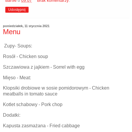
Bar56
o
09:07
Brak komentarzy:
Udostępnij
poniedziałek, 11 stycznia 2021
Menu
Zupy- Soups:
Rosół - Chicken soup
Szczawiowa z jajkiem - Sorrel with egg
Mięso - Meat:
Klopsiki drobiowe w sosie pomidorowym - Chicken
meatballs in tomato sauce
Kotlet schabowy - Pork chop
Dodatki:
Kapusta zasmażana - Fried cabbage