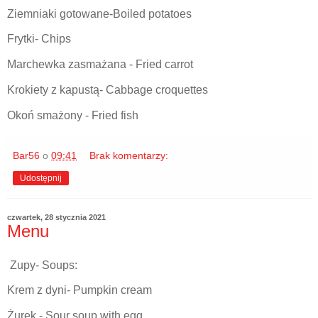
Ziemniaki gotowane-Boiled potatoes
Frytki- Chips
Marchewka zasmażana - Fried carrot
Krokiety z kapustą- Cabbage croquettes
Okoń smażony - Fried fish
Bar56
o
09:41
Brak komentarzy:
Udostępnij
czwartek, 28 stycznia 2021
Menu
Zupy- Soups:
Krem z dyni- Pumpkin cream
Żurek - Sour soup with egg