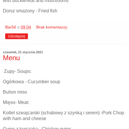
with buckwheat and mushrooms
Dorsz smażony - Fried fish
Bar56
o
09:04
Brak komentarzy:
Udostępnij
czwartek, 21 stycznia 2021
Menu
Zupy- Soups:
Ogórkowa - Cucumber soup
Bulion miso
Mięso- Meat:
Kotlet szwajcarski (schabowy z szynką i serem) -Pork Chop
with ham and cheese
Gyros z kurczaka - Chicken gyros