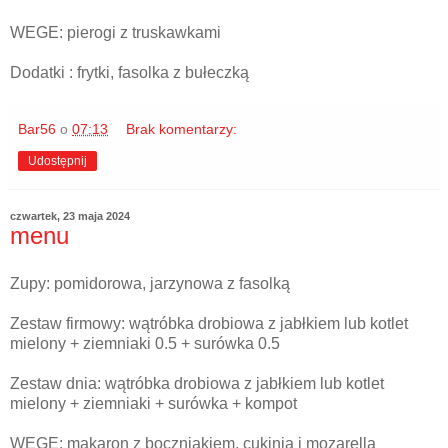
WEGE: pierogi z truskawkami
Dodatki : frytki, fasolka z bułeczką
Bar56
o
07:13
Brak komentarzy:
Udostępnij
czwartek, 23 maja 2024
menu
Zupy: pomidorowa, jarzynowa z fasolką
Zestaw firmowy: wątróbka drobiowa z jabłkiem lub kotlet
mielony + ziemniaki 0.5 + surówka 0.5
Zestaw dnia: wątróbka drobiowa z jabłkiem lub kotlet
mielony + ziemniaki + surówka + kompot
WEGE: makaron z boczniakiem, cukinią i mozarella