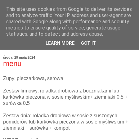
This site uses cookies from Google to deliver its services
and to analyze traffic. Your IP address and user-agent are
shared with Google along with performance and security
metrics to ensure quality of service, generate usage
statistics, and to detect and address abuse.
LEARN MORE
GOT IT
środa, 29 maja 2024
menu
Zupy: pieczarkowa, serowa
Zestaw firmowy: roladka drobiowa z boczniakami lub
karkówka pieczona w sosie myśliwskim+ ziemniaki 0.5 +
surówka 0.5
Zestaw dnia: roladka drobiowa w sosie z suszonych
pomidorów lub karkówka pieczona w sosie myśliwskim +
ziemniaki + surówka + kompot