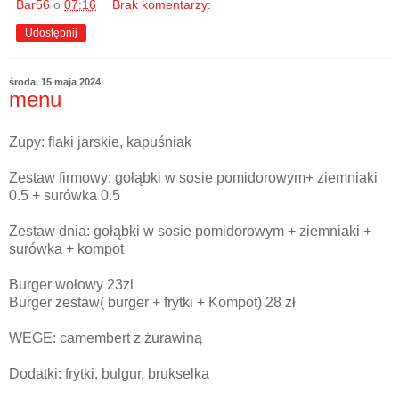
Bar56
o
07:16
Brak komentarzy:
Udostępnij
środa, 15 maja 2024
menu
Zupy: flaki jarskie, kapuśniak
Zestaw firmowy: gołąbki w sosie pomidorowym+ ziemniaki
0.5 + surówka 0.5
Zestaw dnia: gołąbki w sosie pomidorowym + ziemniaki +
surówka + kompot
Burger wołowy 23zl
Burger zestaw( burger + frytki + Kompot) 28 zł
WEGE: camembert z żurawiną
Dodatki: frytki, bulgur, brukselka