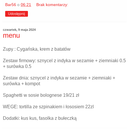
Bar56
o
06:21
Brak komentarzy:
Udostępnij
czwartek, 9 maja 2024
menu
Zupy : Cygańska, krem z batatów
Zestaw firmowy: sznycel z indyka w sezamie + ziemniaki 0.5
+ surówka 0.5
Zestaw dnia: sznycel z indyka w sezamie + ziemniaki +
surówka + kompot
Spaghetti w sosie bolognese 19/21 zł
WEGE: tortilla ze szpinakiem i łososiem 22zl
Dodatki: kus kus, fasolka z bułeczką