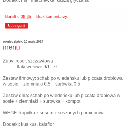
Dodatki: mini marchewka, kasza gryczana
Bar56
o
08:35
Brak komentarzy:
Udostępnij
poniedziałek, 20 maja 2024
menu
Zupy: rosół, szczawiowa
- flaki wołowe 9/11 zł
Zestaw firmowy: schab po wiedeńsku lub piccata drobiowa
w sosie + ziemniaki 0.5 + surówka 0.5
Zestaw dnia: schab po wiedeńsku lub piccata drobiowa w
sosie + ziemniaki + surówka + kompot
WEGE: kopytka z sosem z suszonych pomidorów
Dodatki: kus kus, kalafior