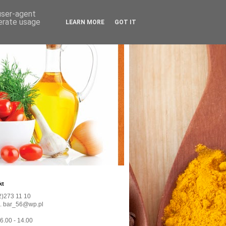
 user-agent
nerate usage
LEARN MORE
GOT IT
kt
22)273 11 10
l. bar_56@wp.pl
 6.00 - 14.00