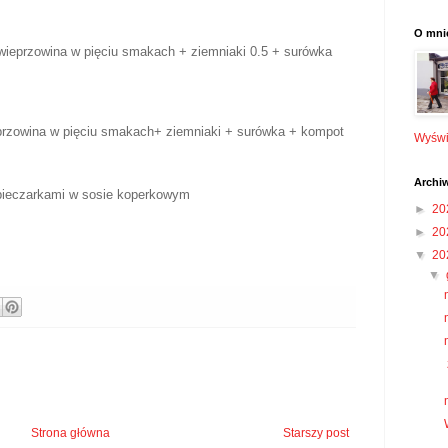
O mni
b wieprzowina w pięciu smakach + ziemniaki 0.5 + surówka
ieprzowina w pięciu smakach+ ziemniaki + surówka + kompot
Wyświe
Archi
 pieczarkami w sosie koperkowym
►
20
►
20
▼
20
▼
Strona główna
Starszy post