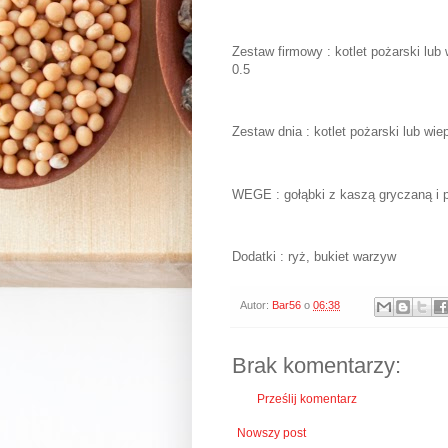
Zestaw firmowy : kotlet pożarski lu
0.5
Zestaw dnia : kotlet pożarski lub w
WEGE : gołąbki z kaszą gryczaną i
Dodatki : ryż, bukiet warzyw
Autor:
Bar56
o
06:38
Brak komentarzy:
Prześlij komentarz
Nowszy post