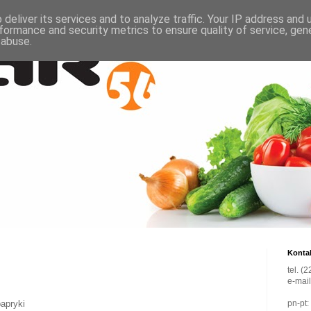
deliver its services and to analyze traffic. Your IP address and
formance and security metrics to ensure quality of service, ge
 abuse.
Konta
tel. (
e-mai
apryki
pn-pt: