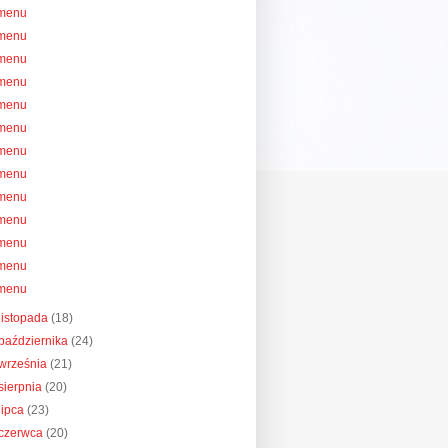
menu
menu
menu
menu
menu
menu
menu
menu
menu
menu
menu
menu
menu
listopada
(18)
października
(24)
września
(21)
sierpnia
(20)
lipca
(23)
czerwca
(20)