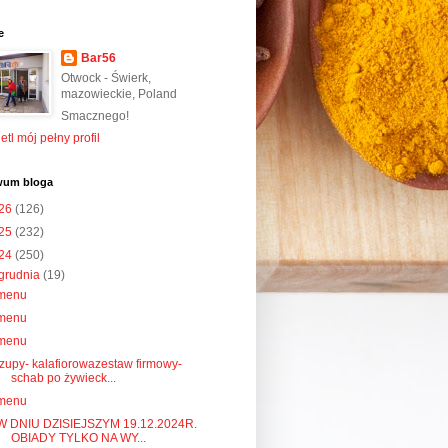
e
Bar56
Otwock - Świerk,
mazowieckie, Poland
Smacznego!
tl mój pełny profil
wum bloga
26
(126)
25
(232)
24
(250)
grudnia
(19)
menu
menu
menu
zupy- kalafiorowazestaw firmowy-
schab po żywieck...
menu
W DNIU DZISIEJSZYM 19.12.2024R.
OBIADY TYLKO NA WY...