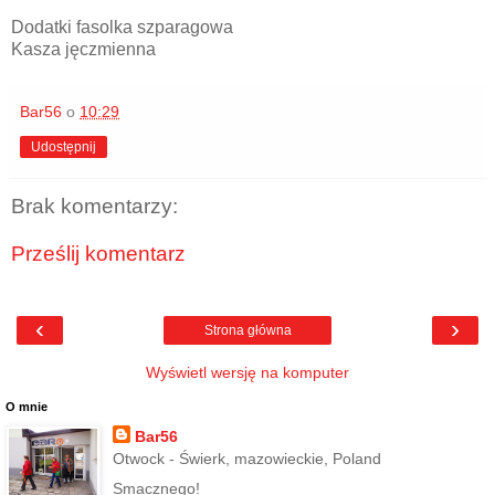
Dodatki fasolka szparagowa
Kasza jęczmienna
Bar56
o
10:29
Udostępnij
Brak komentarzy:
Prześlij komentarz
‹
›
Strona główna
Wyświetl wersję na komputer
O mnie
Bar56
Otwock - Świerk, mazowieckie, Poland
Smacznego!