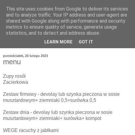
This site uses cookies from Google to deliver its services
and to analyze traffic. Your IP address and user-agent are
shared with Google along with performance and security
metrics to ensure quality of service, generate usage
statistics, and to detect and address abuse.
LEARN MORE
GOT IT
poniedziałek, 20 lutego 2023
menu
Zupy rosół
Zacierkowa
Zestaw firmowy - devolay lub szynka pieczona w sosie
musztardowym+ ziemniaki 0,5+surówka 0,5
Zestaw dnia - devolay lub szynka pieczona w sosie
musztardowym+ ziemniaki+ surówka+ kompot
WEGE racuchy z jabłkami