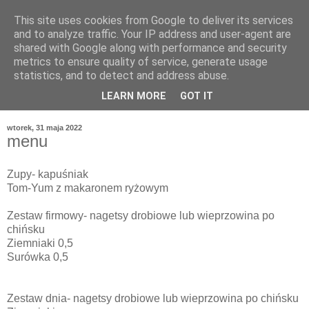
This site uses cookies from Google to deliver its services
and to analyze traffic. Your IP address and user-agent are
shared with Google along with performance and security
metrics to ensure quality of service, generate usage
statistics, and to detect and address abuse.
LEARN MORE
GOT IT
wtorek, 31 maja 2022
menu
Zupy- kapuśniak
Tom-Yum z makaronem ryżowym
Zestaw firmowy- nagetsy drobiowe lub wieprzowina po
chińsku
Ziemniaki 0,5
Surówka 0,5
Zestaw dnia- nagetsy drobiowe lub wieprzowina po chińsku