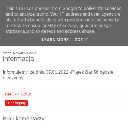
This site uses cookies from Google to deliver its services
and to analyze traffic. Your IP address and user-agent are
shared with Google along with performance and security
metrics to ensure quality of service, generate usage
statistics, and to detect and address abuse.
LEARN MORE
GOT IT
środa, 5 stycznia 2022
informacja
Informujemy, że dnia 07.01.2022 -Piątek Bar 56 będzie
nieczynny.
Bar56
o
12:02
Udostępnij
Brak komentarzy: