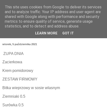
This site uses cookies from Google to deliver its services
and to analyze traffic. Your IP address and user-agent are
shared with Google along with performance and security
metrics to ensure quality of service, generate usage
statistics, and to detect and address abuse.
LEARN MORE
GOT IT
wtorek, 5 października 2021
ZUPA DNIA
Zacierkowa
Krem pomidorowy
ZESTAW FIRMOWY
Bitka wieprzowy w sosie własnym
Ziemniaki 0.5
Surówka 0.5