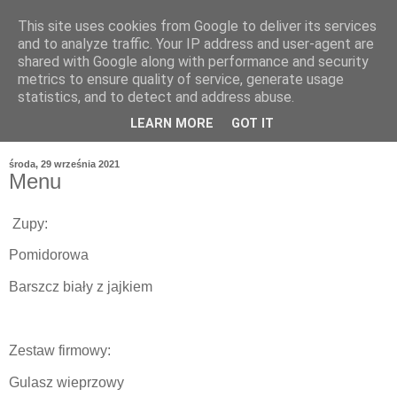
This site uses cookies from Google to deliver its services
and to analyze traffic. Your IP address and user-agent are
shared with Google along with performance and security
metrics to ensure quality of service, generate usage
statistics, and to detect and address abuse.
LEARN MORE
GOT IT
środa, 29 września 2021
Menu
Zupy:
Pomidorowa
Barszcz biały z jajkiem
Zestaw firmowy:
Gulasz wieprzowy