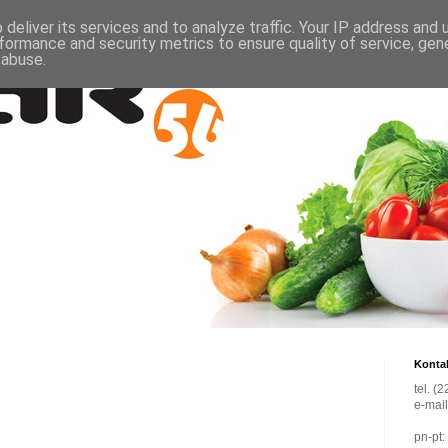
deliver its services and to analyze traffic. Your IP address and
formance and security metrics to ensure quality of service, ge
 abuse.
Konta
tel. (
e-mai
pn-pt: