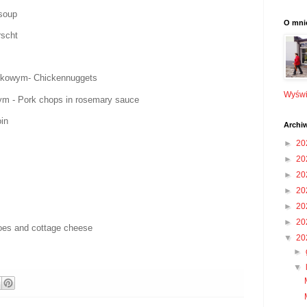
soup
O mni
rscht
nkowym- Chickennuggets
Wyświe
ym - Pork chops in rosemary sauce
in
Archi
►
20
►
20
s
►
20
►
20
►
20
►
20
toes and cottage cheese
▼
20
►
▼