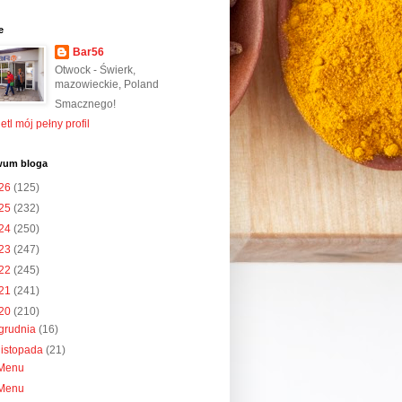
e
Bar56
Otwock - Świerk,
mazowieckie, Poland
Smacznego!
tl mój pełny profil
wum bloga
26
(125)
25
(232)
24
(250)
23
(247)
22
(245)
21
(241)
20
(210)
grudnia
(16)
listopada
(21)
Menu
Menu