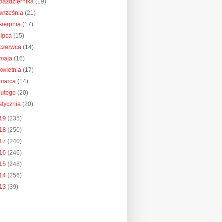
października
(19)
września
(21)
sierpnia
(17)
lipca
(15)
czerwca
(14)
maja
(16)
kwietnia
(17)
marca
(14)
lutego
(20)
stycznia
(20)
19
(235)
18
(250)
17
(240)
16
(246)
15
(248)
14
(256)
13
(39)