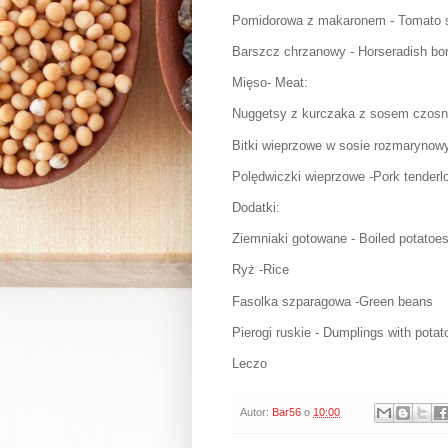
Pomidorowa z makaronem - Tomato 
Barszcz chrzanowy - Horseradish bo
Mięso- Meat:
Nuggetsy z kurczaka z sosem czos
Bitki wieprzowe w sosie rozmarynow
Polędwiczki wieprzowe -Pork tenderlo
Dodatki:
Ziemniaki gotowane - Boiled potatoe
Ryż -Rice
Fasolka szparagowa -Green beans
Pierogi ruskie - Dumplings with pota
Leczo
Autor:
Bar56
o
10:00