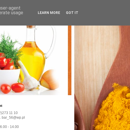
 user-agent
nerate usage
LEARN MORE
GOT IT
kt
22)273 11 10
l. bar_56@wp.pl
 6.00 - 14.00