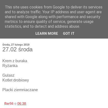
This site uses cookies from Google to deliver its services
and to analyze traffic. Your IP address and user-agent are
shared with Google along with performance and security
metrics to ensure quality of service, generate usage
statistics, and to detect and address abuse.
LEARN MORE
GOT IT
środa, 27 lutego 2019
27.02 środa
Krem z buraka
Ryżanka
Gulasz
Kotlet drobiowy
Placki ziemniaczane
Bar56
o
06:38