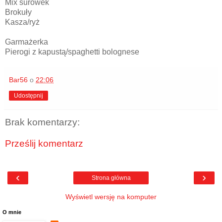
Mix surówek
Brokuły
Kasza/ryż
Garmażerka
Pierogi z kapustą/spaghetti bolognese
Bar56
o
22:06
Udostępnij
Brak komentarzy:
Prześlij komentarz
‹
›
Strona główna
Wyświetl wersję na komputer
O mnie