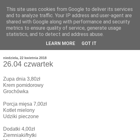
This site uses cookies from Google to deliver its services
and to analyze traffic. Your IP address and user-agent are
shared with Google along with performance and security
metrics to ensure quality of service, generate usage
statistics, and to detect and address abuse.
LEARN MORE
GOT IT
niedziela, 22 kwietnia 2018
26.04 czwartek
Zupa dnia 3,80zł
Krem pomidorowy
Grochówka
Porcja mięsa 7,00zł
Kotlet mielony
Udziki pieczone
Dodatki 4,00zł
Ziemniaki/frytki