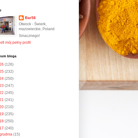
e
Bar56
Otwock - Świerk,
mazowieckie, Poland
Smacznego!
tl mój pełny profil
wum bloga
26
(126)
25
(232)
24
(250)
23
(247)
22
(245)
21
(241)
20
(210)
19
(235)
18
(250)
17
(240)
grudnia
(15)