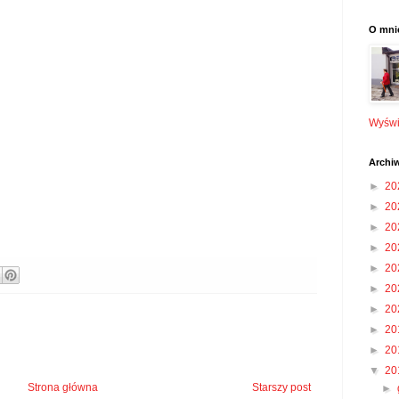
O mni
Wyświe
Archi
►
20
►
20
►
20
►
20
►
20
►
20
►
20
►
20
►
20
▼
20
Strona główna
Starszy post
►