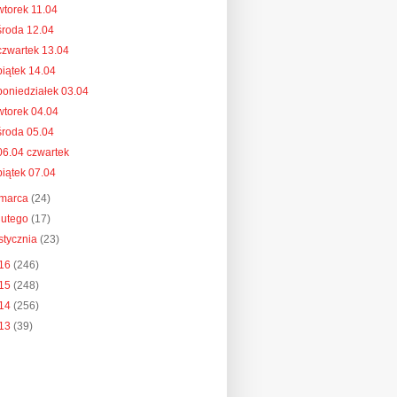
wtorek 11.04
środa 12.04
czwartek 13.04
piątek 14.04
poniedziałek 03.04
wtorek 04.04
środa 05.04
06.04 czwartek
piątek 07.04
marca
(24)
lutego
(17)
stycznia
(23)
16
(246)
15
(248)
14
(256)
13
(39)