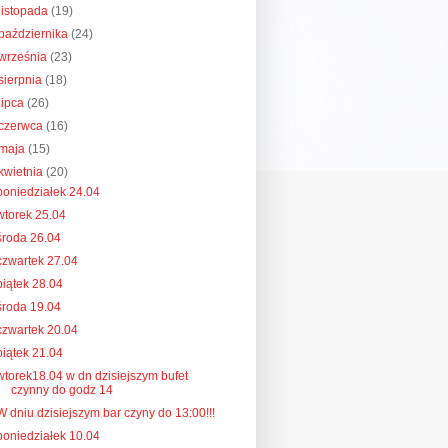
listopada
(19)
października
(24)
września
(23)
sierpnia
(18)
lipca
(26)
czerwca
(16)
maja
(15)
kwietnia
(20)
poniedziałek 24.04
wtorek 25.04
środa 26.04
czwartek 27.04
piątek 28.04
środa 19.04
czwartek 20.04
piątek 21.04
wtorek18.04 w dn dzisiejszym bufet
czynny do godz 14
W dniu dzisiejszym bar czyny do 13:00!!!
poniedziałek 10.04