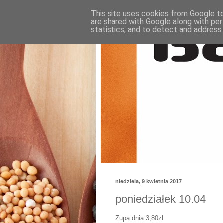
This site uses cookies from Google to 
are shared with Google along with per
statistics, and to detect and address
niedziela, 9 kwietnia 2017
poniedziałek 10.04
Zupa dnia 3,80zł