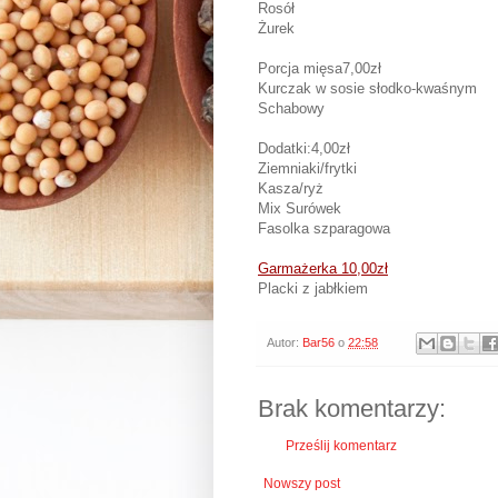
Rosół
Żurek
Porcja mięsa7,00zł
Kurczak w sosie słodko-kwaśnym
Schabowy
Dodatki:4,00zł
Ziemniaki/frytki
Kasza/ryż
Mix Surówek
Fasolka szparagowa
Garmażerka 10,00zł
Placki z jabłkiem
Autor:
Bar56
o
22:58
Brak komentarzy:
Prześlij komentarz
Nowszy post