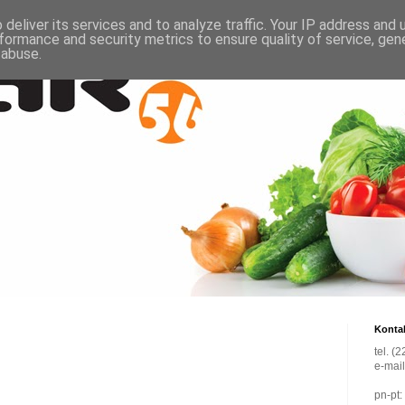
deliver its services and to analyze traffic. Your IP address and
formance and security metrics to ensure quality of service, ge
 abuse.
Konta
tel. (
e-mai
pn-pt: