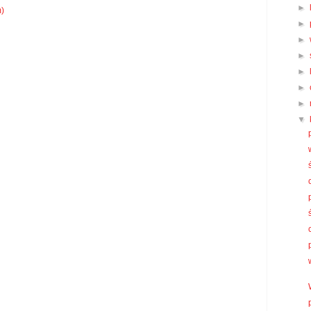
►
m)
►
►
►
►
►
►
▼