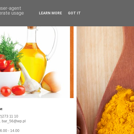
 user-agent
nerate usage
LEARN MORE
GOT IT
kt
22)273 11 10
l. bar_56@wp.pl
 6.00 - 14.00