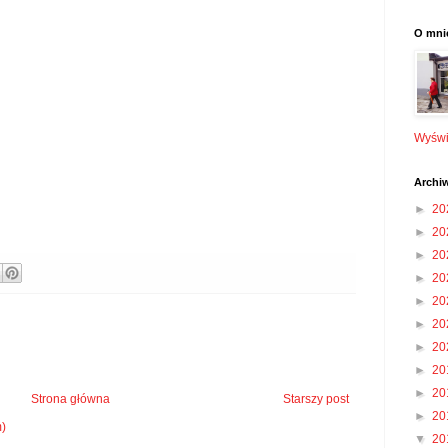
O mni
Wyświe
Archi
►
20
►
20
►
20
►
20
►
20
►
20
►
20
►
20
►
20
Strona główna
Starszy post
►
20
m)
▼
20