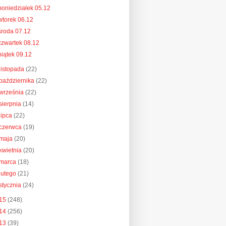
poniedziałek 05.12
wtorek 06.12
środa 07.12
czwartek 08.12
piątek 09.12
listopada
(22)
października
(22)
września
(22)
sierpnia
(14)
lipca
(22)
czerwca
(19)
maja
(20)
kwietnia
(20)
marca
(18)
lutego
(21)
stycznia
(24)
15
(248)
14
(256)
13
(39)