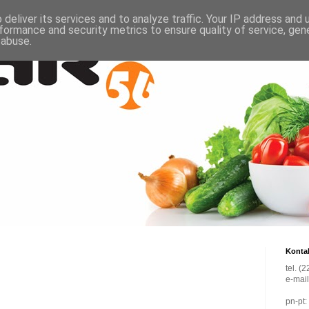
deliver its services and to analyze traffic. Your IP address and
formance and security metrics to ensure quality of service, ge
 abuse.
Konta
tel. (
e-mai
pn-pt: