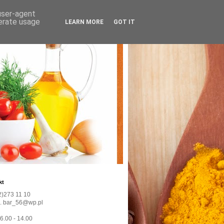
 user-agent
nerate usage
LEARN MORE
GOT IT
kt
22)273 11 10
l. bar_56@wp.pl
 6.00 - 14.00