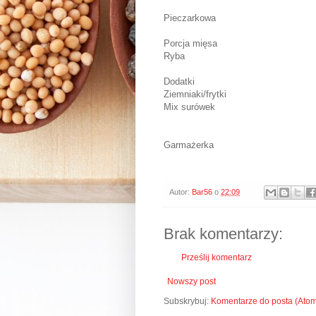
Pieczarkowa
Porcja mięsa
Ryba
Dodatki
Ziemniaki/frytki
Mix surówek
Garmażerka
Autor:
Bar56
o
22:09
Brak komentarzy:
Prześlij komentarz
Nowszy post
Subskrybuj:
Komentarze do posta (Ato