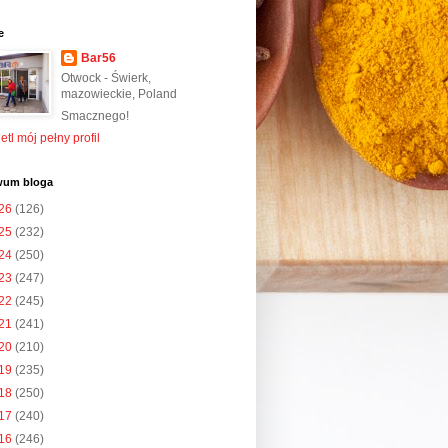
e
Bar56
Otwock - Świerk,
mazowieckie, Poland
Smacznego!
tl mój pełny profil
wum bloga
26
(126)
25
(232)
24
(250)
23
(247)
22
(245)
21
(241)
20
(210)
19
(235)
18
(250)
17
(240)
16
(246)