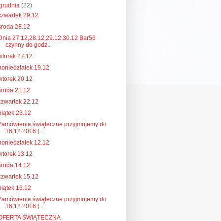
grudnia
(22)
czwartek 29.12
środa 28.12
Dnia 27.12,28.12,29.12,30.12 Bar56
czynny do godz...
wtorek 27.12
poniedziałek 19.12
wtorek 20.12
środa 21.12
czwartek 22.12
piątek 23.12
Zamówienia świąteczne przyjmujemy do
16.12.2016 (...
poniedziałek 12.12
wtorek 13.12
środa 14.12
czwartek 15.12
piątek 16.12
Zamówienia świąteczne przyjmujemy do
16.12.2016 (...
OFERTA ŚWIĄTECZNA