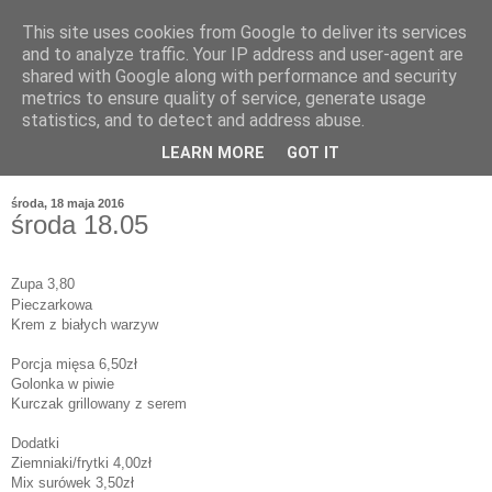
This site uses cookies from Google to deliver its services
and to analyze traffic. Your IP address and user-agent are
shared with Google along with performance and security
metrics to ensure quality of service, generate usage
statistics, and to detect and address abuse.
LEARN MORE
GOT IT
środa, 18 maja 2016
środa 18.05
Zupa 3,80
Pieczarkowa
Krem z białych warzyw
Porcja mięsa 6,50zł
Golonka w piwie
Kurczak grillowany z serem
Dodatki
Ziemniaki/frytki 4,00zł
Mix surówek 3,50zł