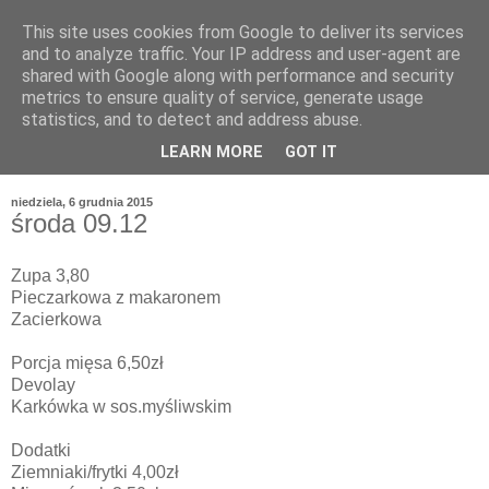
This site uses cookies from Google to deliver its services
and to analyze traffic. Your IP address and user-agent are
shared with Google along with performance and security
metrics to ensure quality of service, generate usage
statistics, and to detect and address abuse.
LEARN MORE
GOT IT
niedziela, 6 grudnia 2015
środa 09.12
Zupa 3,80
Pieczarkowa z makaronem
Zacierkowa
Porcja mięsa 6,50zł
Devolay
Karkówka w sos.myśliwskim
Dodatki
Ziemniaki/frytki 4,00zł