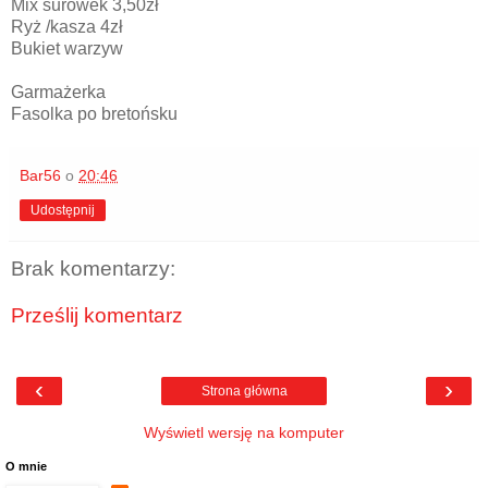
Mix surówek 3,50zł
Ryż /kasza 4zł
Bukiet warzyw
Garmażerka
Fasolka po bretońsku
Bar56
o
20:46
Udostępnij
Brak komentarzy:
Prześlij komentarz
‹
›
Strona główna
Wyświetl wersję na komputer
O mnie