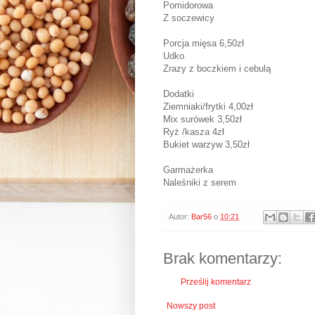
Pomidorowa
Z soczewicy
Porcja mięsa 6,50zł
Udko
Zrazy z boczkiem i cebulą
Dodatki
Ziemniaki/frytki 4,00zł
Mix surówek 3,50zł
Ryż /kasza 4zł
Bukiet warzyw 3,50zł
Garmażerka
Naleśniki z serem
Autor:
Bar56
o
10:21
Brak komentarzy:
Prześlij komentarz
Nowszy post