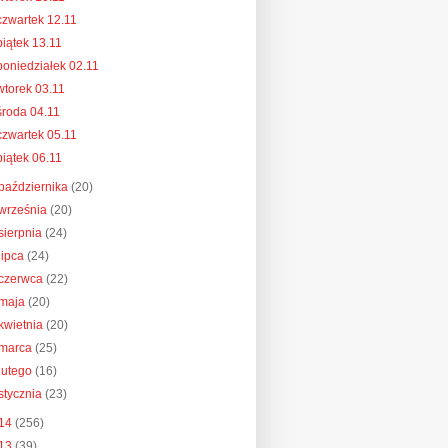
czwartek 12.11
piątek 13.11
poniedziałek 02.11
wtorek 03.11
środa 04.11
czwartek 05.11
piątek 06.11
października
(20)
września
(20)
sierpnia
(24)
lipca
(24)
czerwca
(22)
maja
(20)
kwietnia
(20)
marca
(25)
lutego
(16)
stycznia
(23)
14
(256)
13
(39)