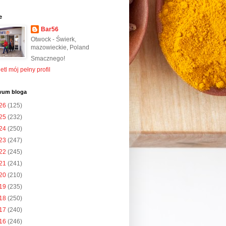
e
Bar56
Otwock - Świerk,
mazowieckie, Poland
Smacznego!
tl mój pełny profil
wum bloga
26
(125)
25
(232)
24
(250)
23
(247)
22
(245)
21
(241)
20
(210)
19
(235)
18
(250)
17
(240)
16
(246)