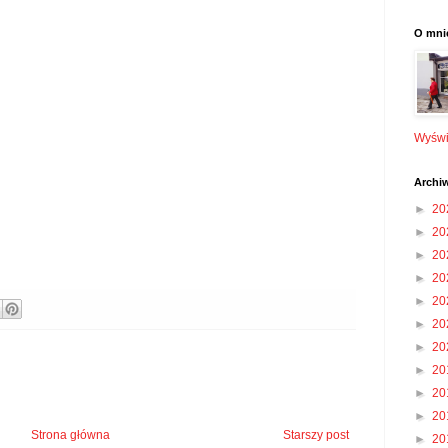
O mni
Wyświe
Archi
►
20
►
20
►
20
►
20
►
20
►
20
►
20
►
20
►
20
►
20
Strona główna
Starszy post
►
20