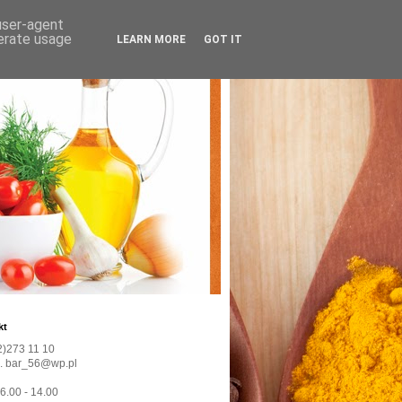
 user-agent
nerate usage
LEARN MORE
GOT IT
kt
22)273 11 10
l. bar_56@wp.pl
 6.00 - 14.00