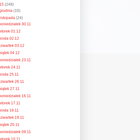
15
(248)
grudnia
(10)
listopada
(24)
poniedziałek 30.11
wtorek 01.12
środa 02.12
czwartek 03.12
piątek 04.12
poniedziałek 23.11
wtorek 24.11
środa 25.11
czwartek 26.11
piątek 27.11
poniedziałek 16.11
wtorek 17.11
środa 18.11
czwartek 19.11
piątek 20.11
poniedziałek 09.11
wtorek 10.11