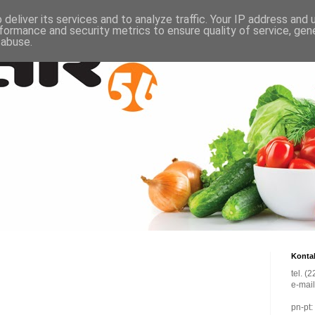
deliver its services and to analyze traffic. Your IP address and
formance and security metrics to ensure quality of service, ge
 abuse.
Konta
tel. (
e-mai
pn-pt: