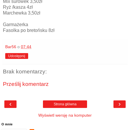
Mix surówek 3,50zł
Ryż /kasza 4zł
Marchewka 3,50zł
Garmażerka
Fasolka po bretońsku 8zł
Bar56
o
07:44
Udostępnij
Brak komentarzy:
Prześlij komentarz
‹
›
Strona główna
Wyświetl wersję na komputer
O mnie