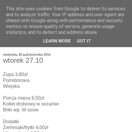
This site uses cookies from Google to deliver its services
and to analyze traffic. Your IP address and user-agent are
shared with Google along with performance and security
metrics to ensure quality of service, generate usage
statistics, and to detect and address abuse.
LEARN MORE
GOT IT
niedziela, 25 października 2015
wtorek 27.10
Zupa 3,80zł
Pomidorowa
Wiejska
Porcja mięsa 6,50zł
Kotlet drobiowy w sezamie
Bitki wp. W sosie
Dodatki
Ziemniaki/frytki 4,00zł