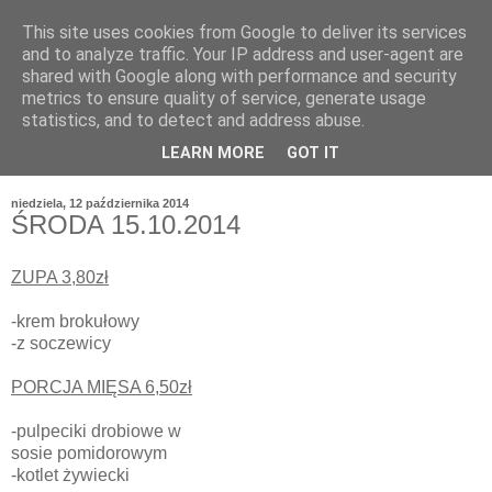
This site uses cookies from Google to deliver its services
and to analyze traffic. Your IP address and user-agent are
shared with Google along with performance and security
metrics to ensure quality of service, generate usage
statistics, and to detect and address abuse.
LEARN MORE
GOT IT
niedziela, 12 października 2014
ŚRODA 15.10.2014
ZUPA 3,80zł
-krem brokułowy
-z soczewicy
PORCJA MIĘSA 6,50zł
-pulpeciki drobiowe w
sosie pomidorowym
-kotlet żywiecki