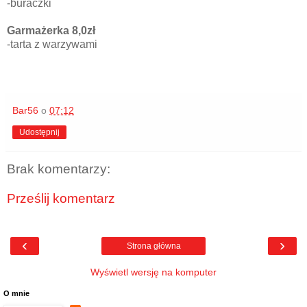
-buraczki
Garmażerka 8,0zł
-tarta z warzywami
Bar56
o
07:12
Udostępnij
Brak komentarzy:
Prześlij komentarz
‹
›
Strona główna
Wyświetl wersję na komputer
O mnie