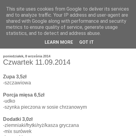
This site uses cookies from Google to deliver its services
and to analyze traffic. Your IP address and user-agent are
shared with Google along with performance and security
metrics to ensure quality of service, generate usage
statistics, and to detect and address abuse.
LEARN MORE
GOT IT
poniedziałek, 8 września 2014
Czwartek 11.09.2014
Zupa 3,5zł
-szczawiowa
Porcja mięsa 6,5zł
-udko
-szynka pieczona w sosie chrzanowym
Dodatki 3,0zł
-ziemniaki/frytki/ryż/kasza gryczana
-mix surówek