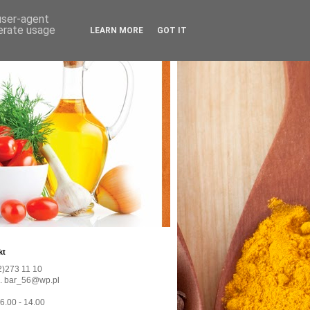
 user-agent
nerate usage
LEARN MORE
GOT IT
kt
22)273 11 10
l. bar_56@wp.pl
 6.00 - 14.00