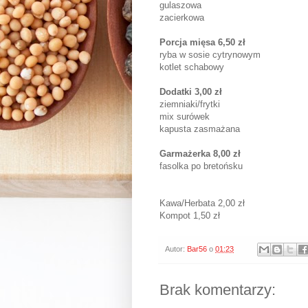
gulaszowa
zacierkowa
Porcja mięsa 6,50 zł
ryba w sosie cytrynowym
kotlet schabowy
Dodatki 3,00 zł
ziemniaki/frytki
mix surówek
kapusta zasmażana
Garmażerka 8,00 zł
fasolka po bretońsku
Kawa/Herbata 2,00 zł
Kompot 1,50 zł
Autor:
Bar56
o
01:23
Brak komentarzy: