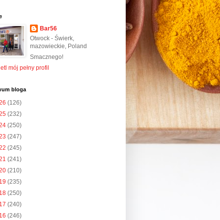
e
Bar56
Otwock - Świerk,
mazowieckie, Poland
Smacznego!
tl mój pełny profil
wum bloga
26
(126)
25
(232)
24
(250)
23
(247)
22
(245)
21
(241)
20
(210)
19
(235)
18
(250)
17
(240)
16
(246)