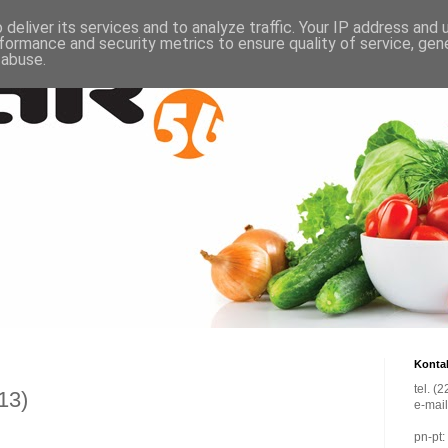
deliver its services and to analyze traffic. Your IP address and
formance and security metrics to ensure quality of service, ge
 abuse.
Konta
tel. (
13)
e-mai
pn-pt: